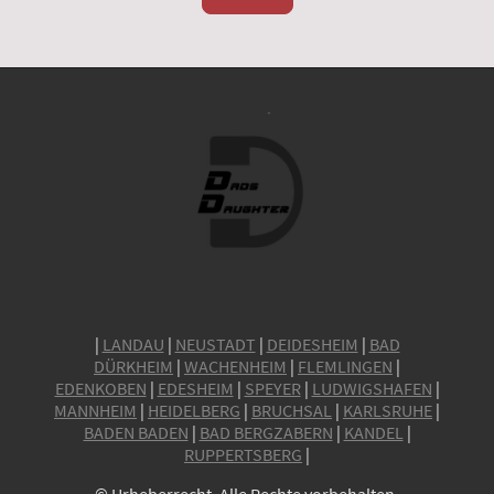
|
LANDAU
|
NEUSTADT
|
DEIDESHEIM
|
BAD
DÜRKHEIM
|
WACHENHEIM
|
FLEMLINGEN
|
EDENKOBEN
|
EDESHEIM
|
SPEYER
|
LUDWIGSHAFEN
|
MANNHEIM
|
HEIDELBERG
|
BRUCHSAL
|
KARLSRUHE
|
BADEN BADEN
|
BAD BERGZABERN
|
KANDEL
|
RUPPERTSBERG
|